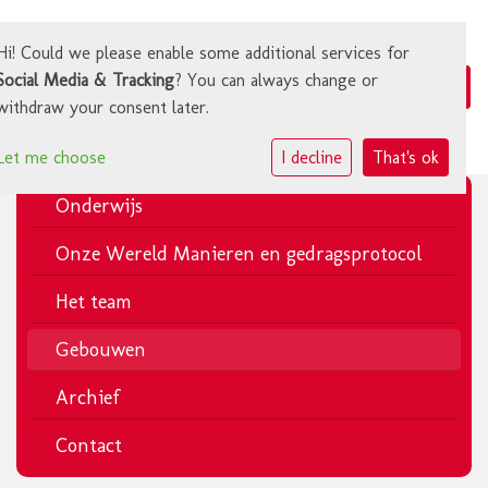
Hi! Could we please enable some additional services for
Social Media & Tracking
? You can always change or
withdraw your consent later.
Let me choose
I decline
That's ok
Onderwijs
Onze Wereld Manieren en gedragsprotocol
Het team
Gebouwen
Archief
Contact