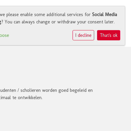
we please enable some additional services for
Social Media
g
? You can always change or withdraw your consent later.
Werken op Onze Wereld
oose
I decline
That's ok
udenten / scholieren worden goed begeleid en
timaal te ontwikkelen.